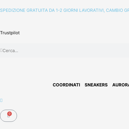
Vai
al
SPEDIZIONE GRATUITA DA 1-2 GIORNI LAVORATIVI, CAMBIO G
contenuto
Trustpilot
Cerca
Cerca
COORDINATI
SNEAKERS
AUROR
0
Carrello