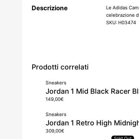
Descrizione
Le Adidas Campu
celebrazione de
SKU: H03474
Prodotti correlati
Sneakers
Jordan 1 Mid Black Racer B
149,00
€
Sneakers
Jordan 1 Retro High Midnig
309,00
€
Sold Out