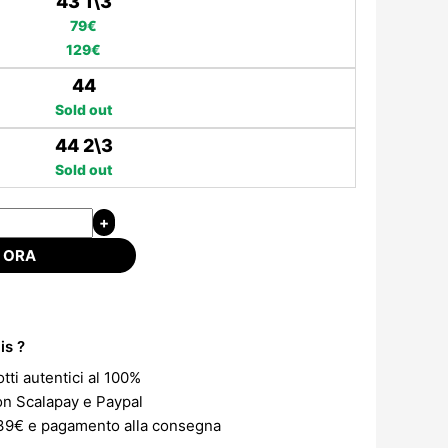
43 1\3
79€
129€
44
Sold out
44 2\3
Sold out
 ORA
is ?
tti autentici al 100%
on Scalapay e Paypal
 39€ e pagamento alla consegna